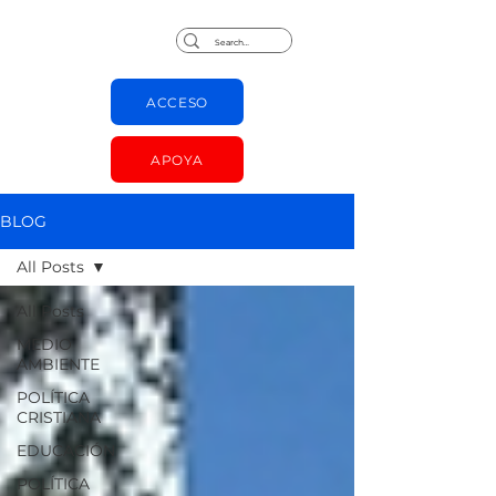
Jorge Chapas
ACCESO
APOYA
BLOG
All Posts
All Posts
MEDIO
AMBIENTE
POLÍTICA
CRISTIANA
EDUCACIÓN
POLÍTICA