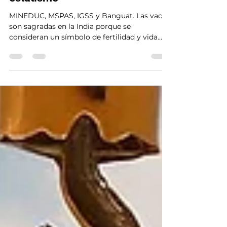
Las cuatro vacas sagradas del
estatismo
MINEDUC, MSPAS, IGSS y Banguat. Las vacas
son sagradas en la India porque se
consideran un símbolo de fertilidad y vida.
Son intocables por lo puro e incontaminado.
La mentalidad estatista considera “vacas
sagradas” a la educación y salud públicas, el
sistema de jubilaciones y la banca central;
cuatro instituciones estatales intocables,
dignas de veneración casi religiosa. ¿Por
qué? Porque el socialismo ha sido un éxito
total. Sus credos, catecismos y profetas
forjaron una só