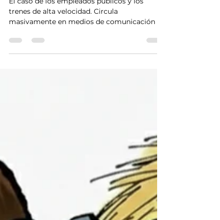
Jorge Chapas
2 min de lectura
CHINA
China: del relato al dato
El caso de los empleados públicos y los
trenes de alta velocidad. Circula
masivamente en medios de comunicación la
narrativa anti-China o “sinofobia” (fobia a
China). Unos abiertamente ven al gigante
asiático como una amenaza –es el caso de los
norteamericanos– y otros aluden a ella como
una especie de “embrujo”. Afirman estos
últimos que China comete genocidio
cultural, represión sistemática,
desmantelamiento de libertades, censura,
detenciones arbitrarias, explotación labor