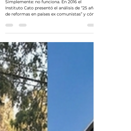
Gradualismo
Simplemente: no funciona. En 2016 el
Instituto Cato presentó el análisis de “25 años
de reformas en países ex comunistas” y cómo
“las reformas rápidas y amplias propiciaron
un mayor crecimiento y una mayor libertad
política”. Los autores encontraron que “los
países que implementaron reformas
tempranas y rápidas superaron con creces a
los que las aplicaron gradualmente, tanto en
medidas económicas como el PIB per cápita
como en indicadores sociales como el Índice
de Desarrol