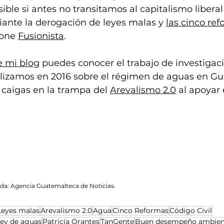
ible si antes no transitamos al capitalismo liberal
ante la derogación de leyes malas y 
las cinco ref
one 
Fusionista
. 
e mi blog
 puedes conocer el trabajo de investigaci
lizamos en 2016 sobre el régimen de aguas en Gu
 caigas en la trampa del 
Arevalismo 2.0
 al apoyar 
da: Agencia Guatemalteca de Noticias. 
Leyes malas
Arevalismo 2.0
Agua
Cinco Reformas
Código Civil
ey de aguas
Patricia Orantes
TanGente
Buen desempeño ambien