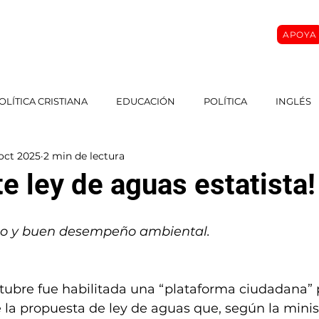
APOYA
O
SOBRE MI
MASTER CLASS
CURSOS
More
OLÍTICA CRISTIANA
EDUCACIÓN
POLÍTICA
INGLÉS
oct 2025
2 min de lectura
e ley de aguas estatista!
ico y buen desempeño ambiental.
tubre fue habilitada una “plataforma ciudadana” 
la propuesta de ley de aguas que, según la minis