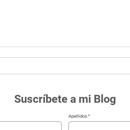
¿Un SIGAP privado?
Del b
a las
Suscríbete a mi Blog
Apellidos
*