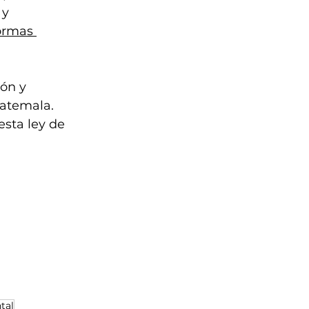
 y 
ormas 
ón y 
atemala. 
esta ley de 
tal