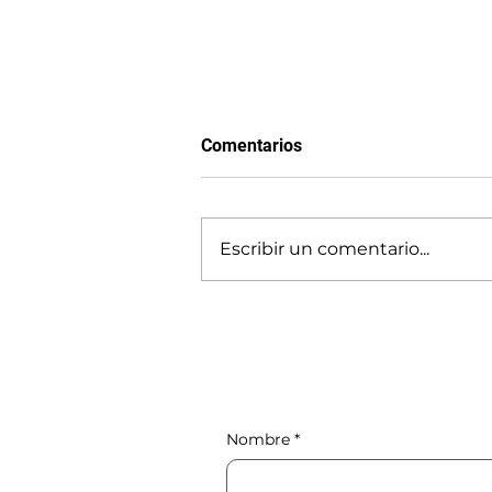
Comentarios
Escribir un comentario...
Las energías renovables no
pueden salvar el planeta.
Solo la energía nuclear
puede.
Nombre
*