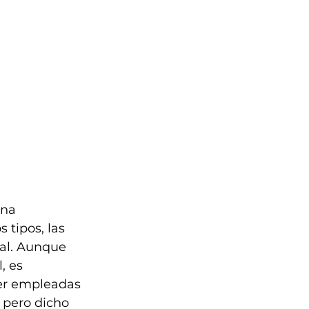
una 
tipos, las 
al. Aunque 
, es 
er empleadas 
 pero dicho 