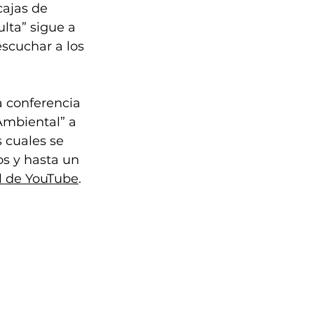
cajas de 
lta” sigue a 
scuchar a los 
a conferencia 
mbiental” a 
 cuales se 
s y hasta un 
l de YouTube
. 