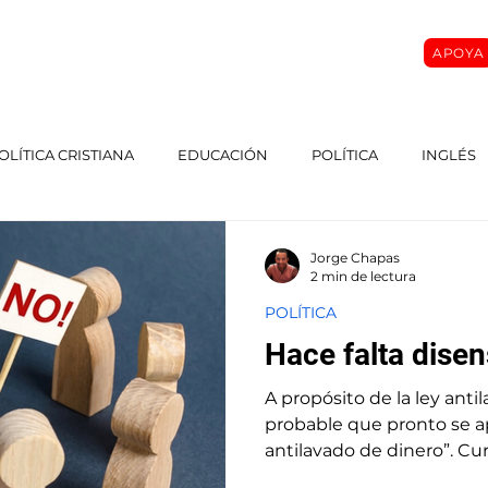
APOYA
O
SOBRE MI
MASTER CLASS
CURSOS
More
OLÍTICA CRISTIANA
EDUCACIÓN
POLÍTICA
INGLÉS
Jorge Chapas
2 min de lectura
POLÍTICA
Hace falta dise
A propósito de la ley antila
probable que pronto se a
antilavado de dinero”. C
consenso sobre la necesid