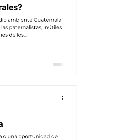
rales?
edio ambiente Guatemala
las paternalistas, inútiles
s de los...
a
a o una oportunidad de