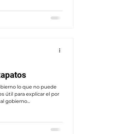
adical y moderada hasta
a”: diputados, sector
columnistas de opinión y
d civil. El argumento:
e a la "lista gris" del
ra de Latinoamérica
zapatos
obierno lo que no puede
s útil para explicar el por
l gobierno...