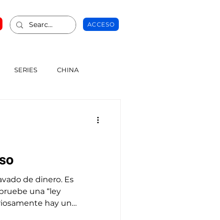
ACCESO
SERIES
CHINA
nso
vado de dinero. Es
pruebe una “ley
uriosamente hay un
ad de esta ley: desde