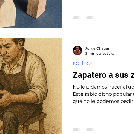
diputados de izquierda r
representantes de “derech
empresarial organizado, 
organizaciones de socieda
evitar que Guatemala ingres
Grupo de Acción Financie
(GAFILAT). Los
Jorge Chapas
2 min de lectura
POLÍTICA
Zapatero a sus 
No le pidamos hacer al g
Este sabio dicho popular e
qué no le podemos pedir a