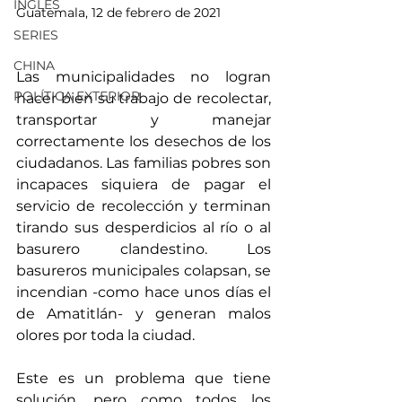
INGLÉS
Guatemala, 12 de febrero de 2021
SERIES
CHINA
Las municipalidades no logran 
POLÍTICA EXTERIOR
hacer bien su trabajo de recolectar, 
transportar y manejar 
correctamente los desechos de los 
ciudadanos. Las familias pobres son 
incapaces siquiera de pagar el 
servicio de recolección y terminan 
tirando sus desperdicios al río o al 
basurero clandestino. Los 
basureros municipales colapsan, se 
incendian -como hace unos días el 
de Amatitlán- y generan malos 
olores por toda la ciudad. 
Este es un problema que tiene 
solución, pero como todos los 