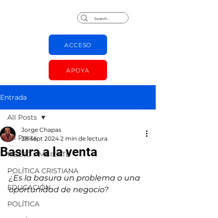
Jorge Chapas
ACCESO
APOYA
Entrada
All Posts
Jorge Chapas
All Posts
28 sept 2024
2 min de lectura
Basura a la venta
MEDIO AMBIENTE
POLÍTICA CRISTIANA
¿Es la basura un problema o una 
EDUCACIÓN
oportunidad de negocio?
POLÍTICA