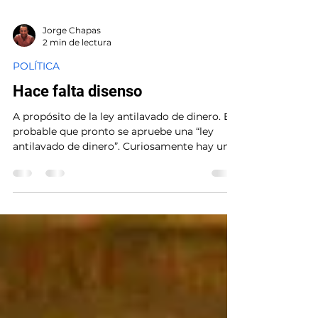
Jorge Chapas
2 min de lectura
POLÍTICA
Hace falta disenso
A propósito de la ley antilavado de dinero. Es
probable que pronto se apruebe una “ley
antilavado de dinero”. Curiosamente hay un
consenso sobre la necesidad de esta ley:
desde diputados de izquierda radical y
moderada hasta representantes de “derecha”:
diputados, sector empresarial organizado,
columnistas de opinión y organizaciones de
sociedad civil. El argumento: evitar que
Guatemala ingrese a la "lista gris" del Grupo