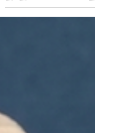
reforma a la Constitución han sido
planteadas por actores políticos y grupos de
ciudadanos. Cuatro mil firmas dice haber
reunido ya “Poder Ciudadano”, iniciativa que
propone cambios constitucionales al sector
justicia. Varios cuestionamientos merecen
estas propuestas. Primero: el Art. 277
constitucional, ese que otorga iniciativa de
ley al pueblo mediante firma de al menos
5,000 ciudadanos,