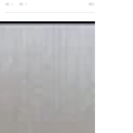
de impedir ” es el nombre de una canción que
lanzó en los 90 el grupo de rock argentino
Bersuit Vergarabat. Me hizo recordar al
estatismo, sistema que impide las acciones
libres de los ciudadanos. Es razonable que
existan algunas leyes que todos, en igualdad
de condiciones, debamos cumplir a fin de
procurar orden, justicia y libertades. Pero de
eso a pedir permiso para abrir un negocio,