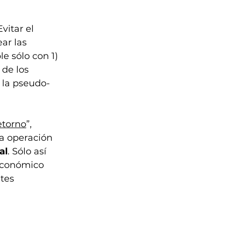
itar el 
ar las 
e sólo con 1) 
 de los 
i la pseudo-
etorno
”, 
a operación 
al
. Sólo así 
económico 
tes 