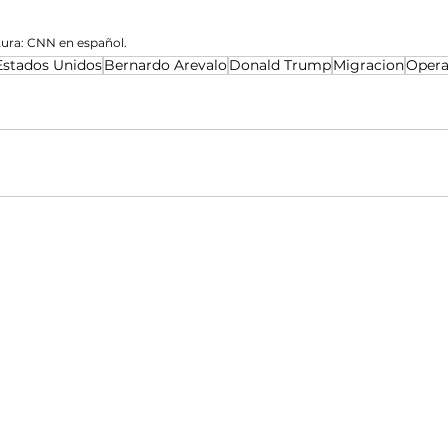
tura: CNN en español.
Estados Unidos
Bernardo Arevalo
Donald Trump
Migracion
Opera