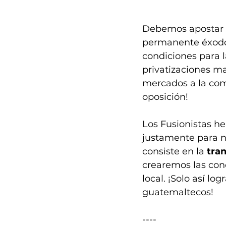
Debemos apostar po
permanente éxodo 
condiciones para la
privatizaciones mas
mercados a la comp
oposición! 
Los Fusionistas h
justamente para n
consiste en la 
tran
crearemos las con
local. ¡Solo así l
guatemaltecos! 
----