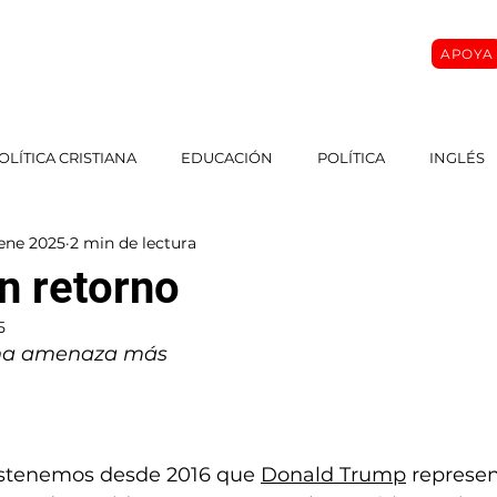
APOYA
O
SOBRE MI
MASTER CLASS
CURSOS
More
OLÍTICA CRISTIANA
EDUCACIÓN
POLÍTICA
INGLÉS
ene 2025
2 min de lectura
n retorno
5
una amenaza más 
ostenemos desde 2016 que 
Donald Trump
 represe