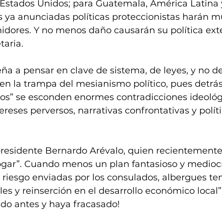
Estados Unidos; para Guatemala, América Latina y
 ya anunciadas políticas proteccionistas harán m
dores. Y no menos daño causarán su política exter
aria. 
ña a pensar en clave de sistema, de leyes, y no de
n la trampa del mesianismo político, pues detrás
cos” se esconden enormes contradicciones ideológ
ereses perversos, narrativas confrontativas y políti
 presidente Bernardo Arévalo, quien recientemente 
hogar”. Cuando menos un plan fantasioso y medioc
e riesgo enviadas por los consulados, albergues te
les y reinserción en el desarrollo económico local
ado antes y haya fracasado!