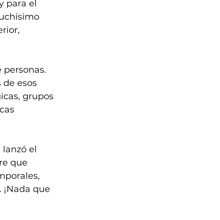
 para el 
uchísimo 
ior, 
 personas. 
 de esos 
icas, grupos 
cas 
lanzó el 
re que 
mporales, 
”. ¡Nada que 