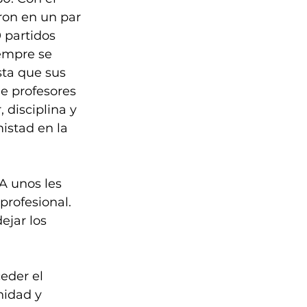
eron en un par 
partidos 
iempre se 
sta que sus 
e profesores 
 disciplina y 
istad en la 
A unos les 
profesional. 
jar los 
eder el 
idad y 