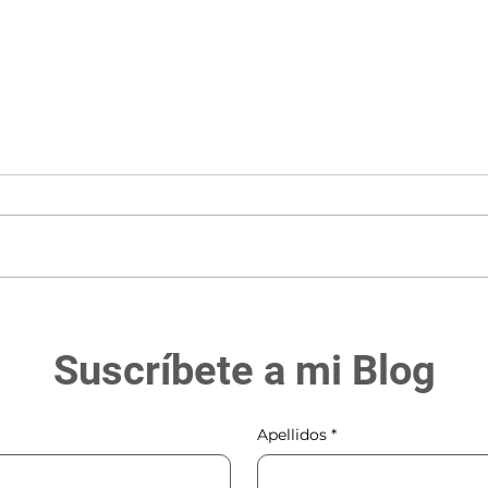
Graduación "homeschooler"
¡Fuer
bien
Suscríbete a mi Blog
Apellidos
*