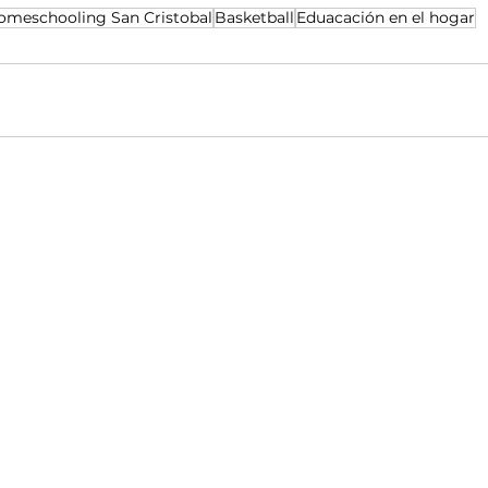
omeschooling San Cristobal
Basketball
Eduacación en el hogar