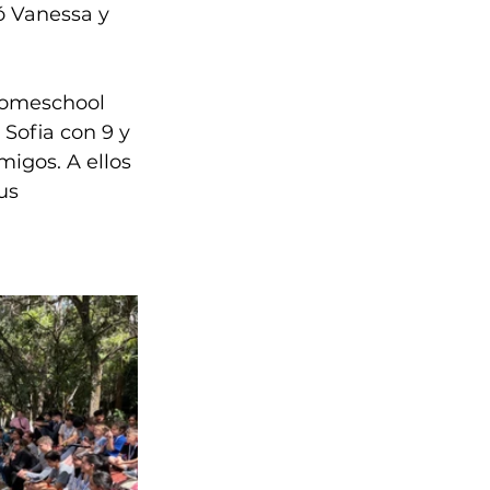
 Vanessa y 
 homeschool 
 Sofia con 9 y 
igos. A ellos 
us 