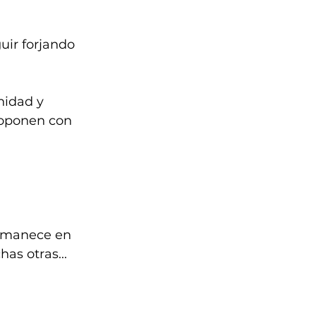
uir forjando 
idad y 
roponen con 
 
ermanece en 
as otras...