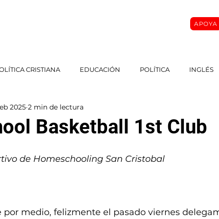
APOYA
O
SOBRE MI
MASTER CLASS
CURSOS
More
OLÍTICA CRISTIANA
EDUCACIÓN
POLÍTICA
INGLÉS
feb 2025
2 min de lectura
ol Basketball 1st Club
tivo de Homeschooling San Cristobal
e por medio, felizmente el pasado viernes delegam