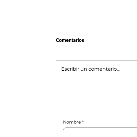
Comentarios
Escribir un comentario...
USAC: de botín político a
universidad top
Nombre
*