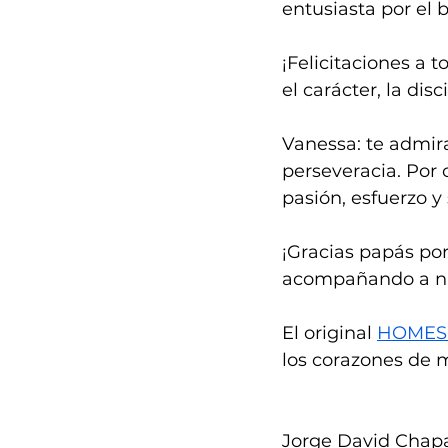
entusiasta por el b
¡Felicitaciones a 
el carácter, la dis
Vanessa: te admir
perseveracia. Por 
pasión, esfuerzo y s
¡Gracias papás por
acompañando a nue
El original 
HOMES
los corazones de m
Jorge David Chap