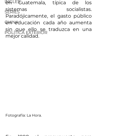
INGLÉS
en Guatemala, típica de los 
sistemas socialistas. 
SERIES
Paradójicamente, el gasto público 
CHINA
en educación cada año aumenta 
sin que ello se traduzca en una 
POLÍTICA EXTERIOR
mejor calidad. 
Fotografía: La Hora. 