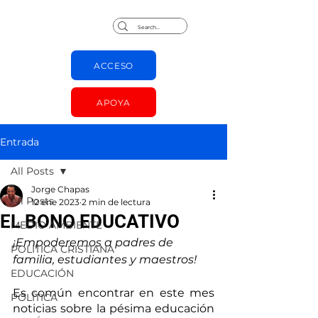
Jorge Chapas
ACCESO
APOYA
Entrada
All Posts
Jorge Chapas
All Posts
12 ene 2023
2 min de lectura
EL BONO EDUCATIVO
MEDIO AMBIENTE
¡Empoderemos a padres de 
POLÍTICA CRISTIANA
familia, estudiantes y maestros! 
EDUCACIÓN
Es común encontrar en este mes 
POLÍTICA
noticias sobre la pésima educación 