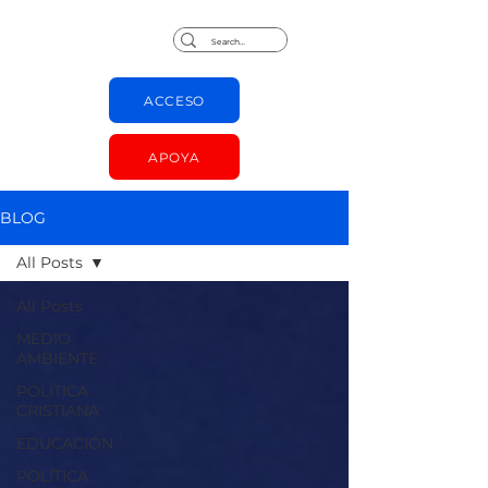
Jorge Chapas
ACCESO
APOYA
BLOG
All Posts
All Posts
MEDIO
AMBIENTE
POLÍTICA
CRISTIANA
EDUCACIÓN
POLÍTICA