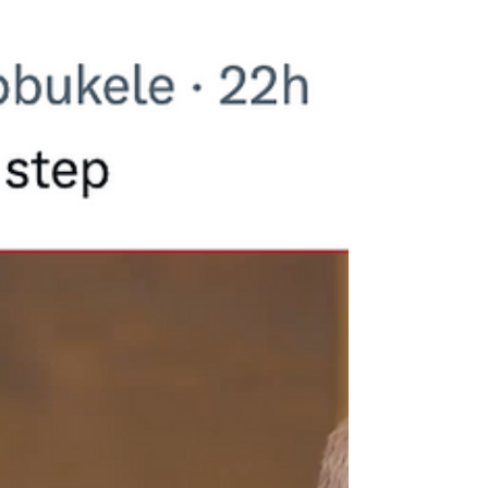
Colombia. A propósito de ello y de las
múltiples críticas e insultos que recibí por mi
artículo “ ¿El fin justifica los medios? ”
decantaré algunas ideas sobre la virtud y sus
implicaciones políticas. ¿Conoces las cartas
de Catón? Las “cartas de Catón (Cato's
Letters) fueron ensayos de los escritores
británicos cristiano