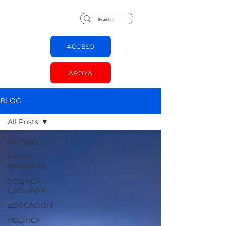
Jorge Chapas
ACCESO
APOYA
BLOG
All Posts
All Posts
MEDIO
AMBIENTE
POLÍTICA
CRISTIANA
EDUCACIÓN
POLÍTICA