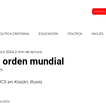
APOYA
O
SOBRE MI
MASTER CLASS
CURSOS
More
OLÍTICA CRISTIANA
EDUCACIÓN
POLÍTICA
INGLÉS
oct 2024
2 min de lectura
 orden mundial
25
ICS en Kazán, Rusia
de 2024