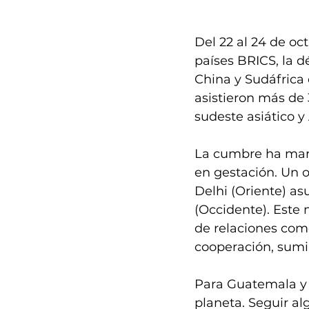
Del 22 al 24 de oc
países BRICS, la d
China y Sudáfrica 
asistieron más de 3
sudeste asiático y
La cumbre ha marc
en gestación. Un o
Delhi (Oriente) a
(Occidente). Este
de relaciones come
cooperación, sumin
Para Guatemala y 
planeta. Seguir al