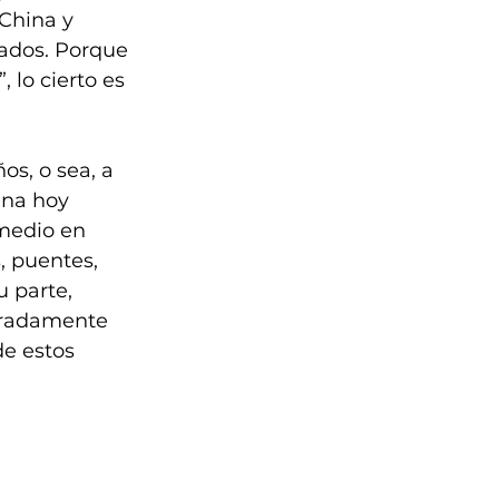
China y 
ados. Porque 
 lo cierto es 
s, o sea, a 
ana hoy 
medio en 
 puentes, 
 parte, 
laradamente 
e estos 