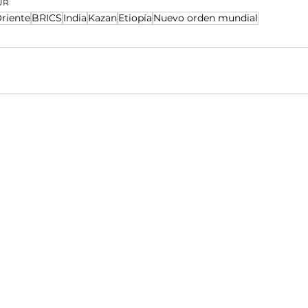
SUR
riente
BRICS
India
Kazan
Etiopía
Nuevo orden mundial