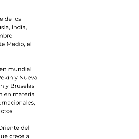
e de los 
ia, India, 
mbre 
te Medio, el 
en mundial 
Pekín y Nueva 
n y Bruselas 
n en materia 
rnacionales, 
ctos. 
riente del 
que crece a 