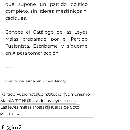
que supone un partido político 
completo, sin líderes mesiánicos ni 
caciques. 
Conoce el 
Catálogo de las Leyes 
Malas
 preparado por el 
Partido 
Fusionista
. Escríbeme y 
sígueme 
en X
 para tomar acción. 
----
Crédito de la imágen: Coworkingfy
Partido Fusionista
Constitución
Comunismo
Marx
OIT
ONU
Ruta de las leyes malas
Las leyes malas
Trostski
Huerta de Soto
POLÍTICA