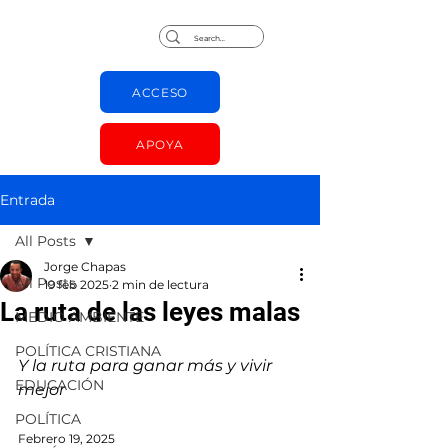
Jorge Chapas
ACCESO
APOYA
Entrada
All Posts
Jorge Chapas
All Posts
19 feb 2025
2 min de lectura
La ruta de las leyes malas
MEDIO AMBIENTE
POLÍTICA CRISTIANA
Y la ruta para ganar más y vivir 
EDUCACIÓN
mejor
POLÍTICA
Febrero 19, 2025