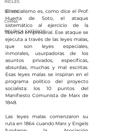
INGLÉS
El socialismo es, como dice el Prof. 
SERIES
Huerta de Soto, el ataque 
CHINA
sistemático al ejercicio de la 
POLÍTICA EXTERIOR
libertad empresarial. Ese ataque se 
ejecuta a través de las leyes malas, 
que son leyes especiales, 
inmorales, usurpadoras de los 
asuntos privados, específicas, 
absurdas, muchas y mal escritas. 
Esas leyes malas se inspiran en el 
programa político del proyecto 
socialista: los 10 puntos del 
Manifiesto Comunista de Marx de 
1848. 
Las leyes malas comenzaron su 
ruta en 1864 cuando Marx y Engels 
fundaron la Asociación 