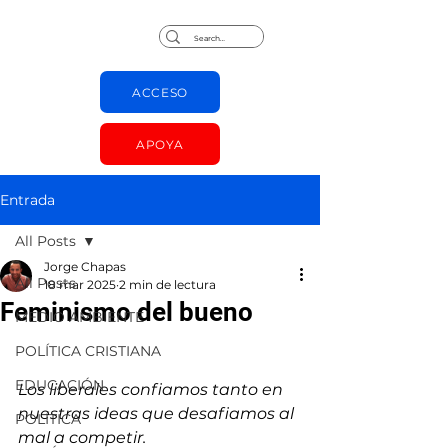
Jorge Chapas
ACCESO
APOYA
Entrada
All Posts
Jorge Chapas
All Posts
18 mar 2025
2 min de lectura
Feminismo del bueno
MEDIO AMBIENTE
POLÍTICA CRISTIANA
EDUCACIÓN
Los liberales confiamos tanto en 
nuestras ideas que desafiamos al 
POLÍTICA
mal a competir. 