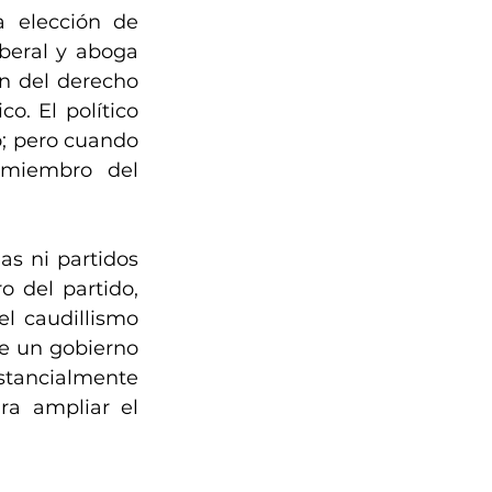
 elección de 
beral y aboga 
n del derecho 
. El político 
; pero cuando 
 miembro del 
s ni partidos 
o del partido, 
l caudillismo 
e un gobierno 
stancialmente 
a ampliar el 