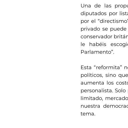
Una de las propu
diputados por lis
por el “directism
privado se puede e
conservador britá
le habéis escog
Parlamento”.  
Esta “reformita” 
políticos, sino que
aumenta los costo
personalista. Sol
limitado, mercado
nuestra democrac
tema. 