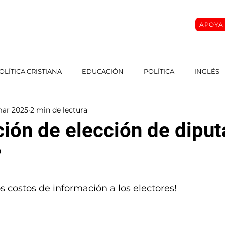
APOYA
O
SOBRE MI
MASTER CLASS
CURSOS
More
OLÍTICA CRISTIANA
EDUCACIÓN
POLÍTICA
INGLÉS
mar 2025
2 min de lectura
ción de elección de dipu
?
os costos de información a los electores!