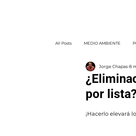
Jorge Chapas
INICI
All Posts
MEDIO AMBIENTE
P
Jorge Chapas
8 
POLÍTICA EXTERIOR
¿Elimina
por lista
¡Hacerlo elevará l