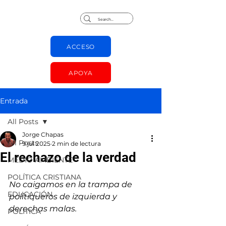
Jorge Chapas
ACCESO
APOYA
Entrada
All Posts
Jorge Chapas
All Posts
9 jul 2025
2 min de lectura
El rechazo de la verdad
MEDIO AMBIENTE
POLÍTICA CRISTIANA
No caigamos en la trampa de 
EDUCACIÓN
politiqueros de izquierda y 
derechas malas.
POLÍTICA