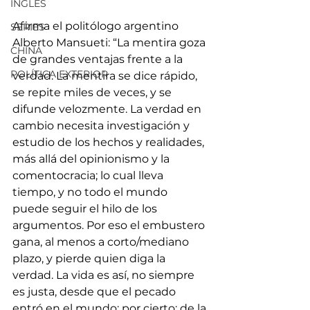
INGLÉS
Afirma el politólogo argentino 
SERIES
Alberto Mansueti: “La mentira goza 
CHINA
de grandes ventajas frente a la 
POLÍTICA EXTERIOR
verdad. La mentira se dice rápido, 
se repite miles de veces, y se 
difunde velozmente. La verdad en 
cambio necesita investigación y 
estudio de los hechos y realidades, 
más allá del opinionismo y la 
comentocracia; lo cual lleva 
tiempo, y no todo el mundo 
puede seguir el hilo de los 
argumentos. Por eso el embustero 
gana, al menos a corto/mediano 
plazo, y pierde quien diga la 
verdad. La vida es así, no siempre 
es justa, desde que el pecado 
entró en el mundo; por cierto: de la 