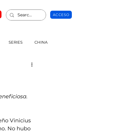
ACCESO
SERIES
CHINA
eneficiosa.
eño Vinicius 
no. No hubo 