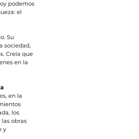
 hoy podemos 
ueza: el 
o. Su 
a sociedad, 
s. Creía que 
enes en la 
!
a 
s, en la 
mientos 
da, los 
 las obras 
 y 