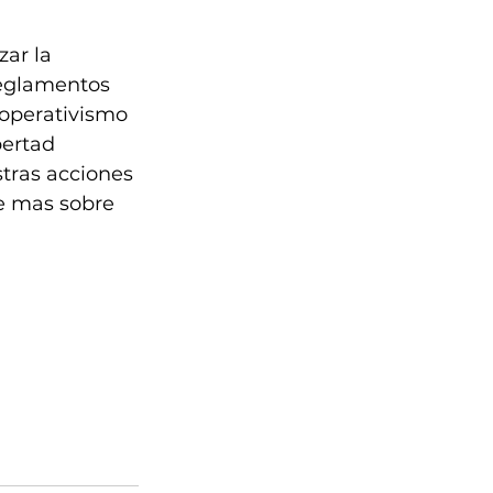
ar la 
reglamentos 
ooperativismo 
bertad 
stras acciones 
ce mas sobre 