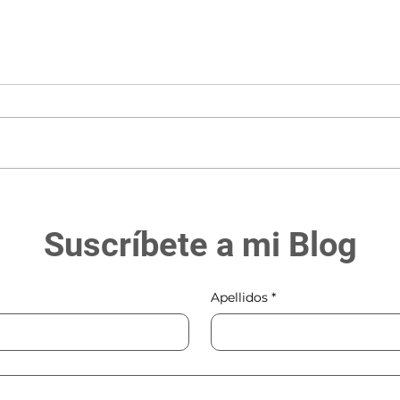
¿Cómo reducir el costo del
Orbi
pasaje?
Esta
Suscríbete a mi Blog
Apellidos
*