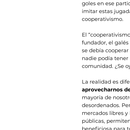
goles en ese part
imitar estas jugad
cooperativismo. 
El “cooperativism
fundador, el galés
se debía cooperar e
nadie podía tener 
comunidad. ¿Se oye
La realidad es dife
aprovecharnos de
mayoría de nosotr
desordenados. Pero
mercados libres y l
públicas, permiten
beneficiosa para t