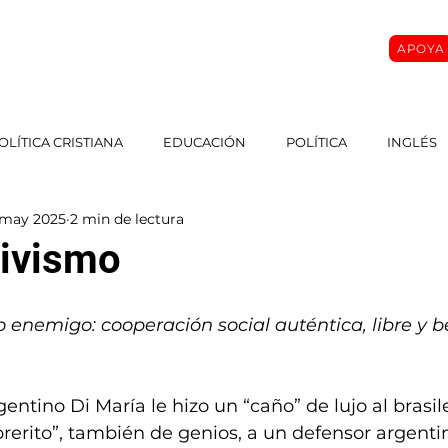
APOYA
O
SOBRE MI
MASTER CLASS
CURSOS
More
OLÍTICA CRISTIANA
EDUCACIÓN
POLÍTICA
INGLÉS
 may 2025
2 min de lectura
ivismo
o enemigo: cooperación social auténtica, libre y b
entino Di María le hizo un “caño” de lujo al brasil
brerito”, también de genios, a un defensor argenti