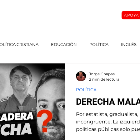
APOYA
O
SOBRE MI
MASTER CLASS
CURSOS
More
OLÍTICA CRISTIANA
EDUCACIÓN
POLÍTICA
INGLÉS
Jorge Chapas
2 min de lectura
POLÍTICA
DERECHA MAL
Por estatista, gradualista
incongruente. La izquier
políticas públicas solo pu