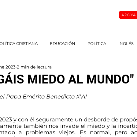
APOYA
O
SOBRE MI
MASTER CLASS
CURSOS
More
OLÍTICA CRISTIANA
EDUCACIÓN
POLÍTICA
INGLÉS
ne 2023
2 min de lectura
GÁIS MIEDO AL MUNDO"
el Papa Emérito Benedicto XVI!
023 y con él seguramente un desborde de propósit
ramente también nos invade el miedo y la incert
ntado a problemas viejos. Es normal, pero a