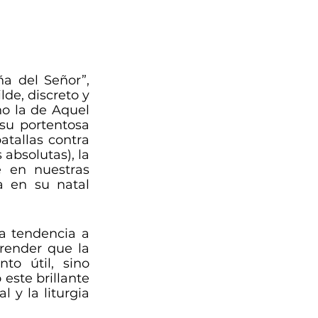
a del Señor”, 
e, discreto y 
no la de Aquel 
su portentosa 
atallas contra 
absolutas), la 
 en nuestras 
 en su natal 
a tendencia a 
render que la 
o útil, sino 
ste brillante 
 y la liturgia 