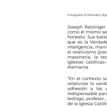
Fotografía: El Periodico (E
Joseph Ratzinger 
como él mismo se p
honesto. Sus batall
que es la Verdade
inteligencia, mani
el relativismo (pos
masonería, la teo
iglesias católica
Alemania.  
“En el contexto so
relativizar lo ver
adhesión a los v
indispensable para
teólogo, profesor,
de la Iglesia Católi