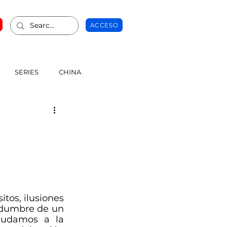
ACCESO
SERIES
CHINA
os, ilusiones 
idumbre de un 
cudamos a la 