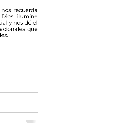
 nos recuerda 
ios ilumine 
l y nos dé el 
acionales que 
es. 