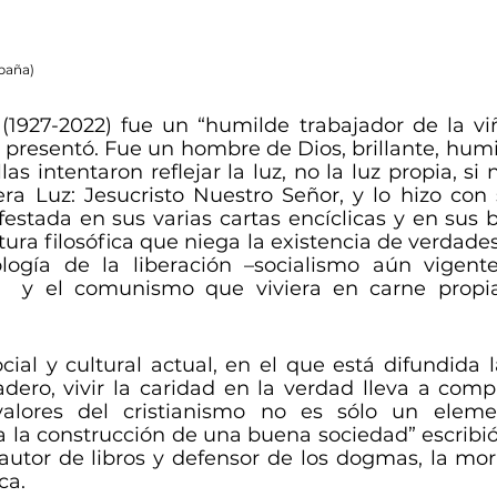
spaña)
(1927-2022) fue un “humilde trabajador de la viñ
resentó. Fue un hombre de Dios, brillante, humild
as intentaron reflejar la luz, no la luz propia, si 
ra Luz: Jesucristo Nuestro Señor, y lo hizo con 
festada en sus varias cartas encíclicas y en sus b
tura filosófica que niega la existencia de verdades 
logía de la liberación –socialismo aún vigente
s–  y el comunismo que viviera en carne propia
cial y cultural actual, en el que está difundida l
dadero, vivir la caridad en la verdad lleva a comp
alores del cristianismo no es sólo un element
 la construcción de una buena sociedad” escribió e
 autor de libros y defensor de los dogmas, la moral
ca. 