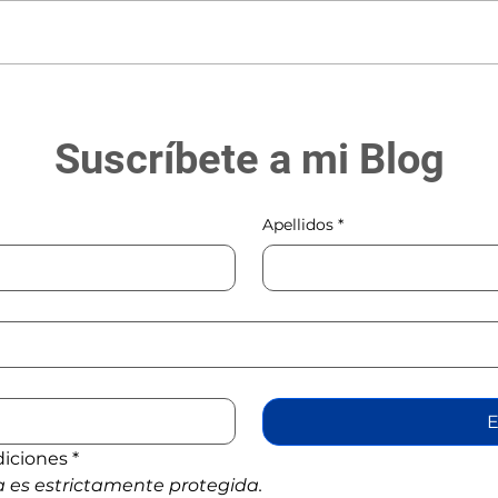
Sin v
Vendehumos de
cristianismos "palatables"
Suscríbete a mi Blog
Apellidos
*
E
diciones
*
 es estrictamente protegida.