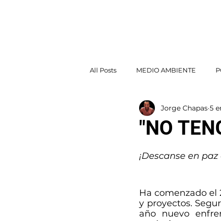
Jorge Chapas
INICI
All Posts
MEDIO AMBIENTE
P
Jorge Chapas
5 e
POLÍTICA EXTERIOR
"NO TEN
¡Descanse en paz 
Ha comenzado el 2
y proyectos. Segu
año nuevo enfre